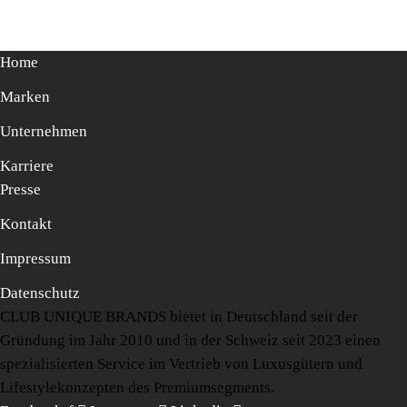
Home
Marken
Unternehmen
Karriere
Presse
Kontakt
Impressum
Datenschutz
CLUB UNIQUE BRANDS bietet in Deutschland seit der
Gründung im Jahr 2010 und in der Schweiz seit 2023 einen
spezialisierten Service im Vertrieb von Luxusgütern und
Lifestylekonzepten des Premiumsegments.